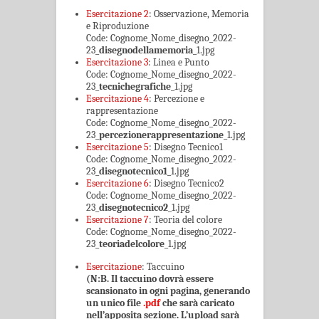
Esercitazione 2
: Osservazione, Memoria
e Riproduzione
Code: Cognome_Nome_disegno_2022-
23_
disegnodellamemoria
_1.jpg
Esercitazione 3
: Linea e Punto
Code: Cognome_Nome_disegno_2022-
23_
tecnichegrafiche
_1.jpg
Esercitazione 4
: Percezione e
rappresentazione
Code: Cognome_Nome_disegno_2022-
23_
percezionerappresentazione
_1.jpg
Esercitazione 5
: Disegno Tecnico1
Code: Cognome_Nome_disegno_2022-
23_
disegnotecnico1
_1.jpg
Esercitazione 6
: Disegno Tecnico2
Code: Cognome_Nome_disegno_2022-
23_
disegnotecnico2
_1.jpg
Esercitazione 7
: Teoria del colore
Code: Cognome_Nome_disegno_2022-
23_
teoriadelcolore
_1.jpg
Esercitazione
: Taccuino
(N:B. Il taccuino dovrà essere
scansionato in ogni pagina, generando
un unico file
.pdf
che sarà caricato
nell’apposita sezione. L’upload sarà