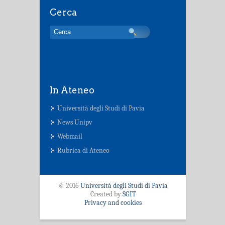
Cerca
In Ateneo
Università degli Studi di Pavia
News Unipv
Webmail
Rubrica di Ateneo
© 2016
Università degli Studi di Pavia
Created by
SGIT
Privacy and cookies