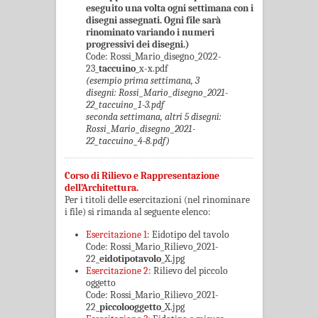
eseguito una volta ogni settimana con i
disegni assegnati. Ogni file sarà
rinominato variando i numeri
progressivi dei disegni.)
Code: Rossi_Mario_disegno_2022-
23_
taccuino
_x-x.pdf
(esempio prima settimana, 3
disegni: Rossi_Mario_disegno_2021-
22_taccuino_1-3.pdf
seconda settimana, altri 5 disegni:
Rossi_Mario_disegno_2021-
22_taccuino_4-8.pdf)
Corso di Rilievo e Rappresentazione
dell’Architettura.
Per i titoli delle esercitazioni (nel rinominare
i file) si rimanda al seguente elenco:
Esercitazione 1
: Eidotipo del tavolo
Code: Rossi_Mario_Rilievo_2021-
22_
eidotipotavolo
_X.jpg
Esercitazione 2
: Rilievo del piccolo
oggetto
Code: Rossi_Mario_Rilievo_2021-
22_
piccolooggetto
_X.jpg