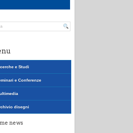
enu
cerche e Studi
eminari e Conferenze
ultimedia
chivio disegni
ime news