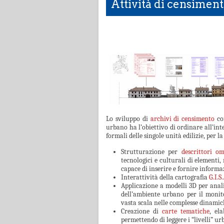
Attività di censiment
Lo sviluppo di
archivi di censimento
com
urbano ha l’obiettivo di ordinare all’int
formali delle singole unità edilizie, per l
Strutturazione per
descrittori o
tecnologici e culturali di elementi
capace di inserire e fornire informaz
Interattività della cartografia
G.I.S.
Applicazione a modelli 3D per anali
dell’ambiente urbano per il monit
vasta scala nelle complesse dinamich
Creazione di
carte tematiche
, el
permettendo di leggere i “livelli” ur