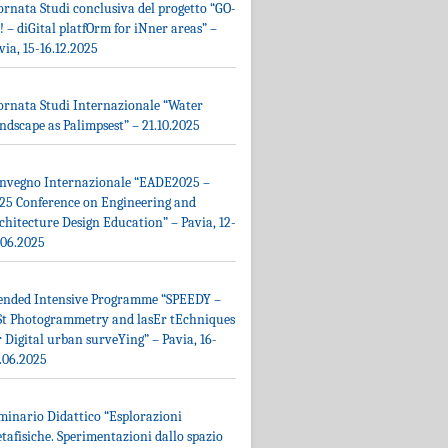
ornata Studi conclusiva del progetto “GO-
! – diGital platfOrm for iNner areas” –
via, 15-16.12.2025
ornata Studi Internazionale “Water
ndscape as Palimpsest” – 21.10.2025
nvegno Internazionale “EADE2025 –
25 Conference on Engineering and
chitecture Design Education” – Pavia, 12-
.06.2025
ended Intensive Programme “SPEEDY –
St Photogrammetry and lasEr tEchniques
r Digital urban surveYing” – Pavia, 16-
.06.2025
minario Didattico “Esplorazioni
tafisiche. Sperimentazioni dallo spazio