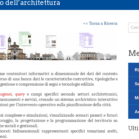
o dell’architettura
<< Torna a Ricerca
M
Ri
e contenitori informativi n-dimensionale dei dati del contesto
erno di una banca dati le caratteristiche costruttive, tipologiche e
S
a gestione e comprensione di segni e tecnologie edilizie.
mogenei
,
query
e campi specifici secondo settori architettonici,
M
, monumenti e servizi, creando un sistema archivistico interattivo
ioni per l’intervento operativo sulla pianificazione della città.
.
Ar
si complesse e simulazioni, visualizzando scenari passati e futuri
oraggio, la progettazione e la programmazione del territorio su
e sociali e gestionali.
Ult
aborati bidimensionali rappresentanti specifici tematismi scelti,
bani.