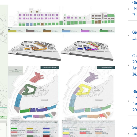
Gi
IN
Pa
Gi
La
Co
20
Ar
14
Bl
fa
fo
20
Se
me