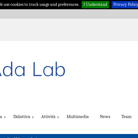
e use cookies to track usage and preferences.
I Understand
Privacy Polic
ca
Didattica
Attività
Multimedia
News
Team